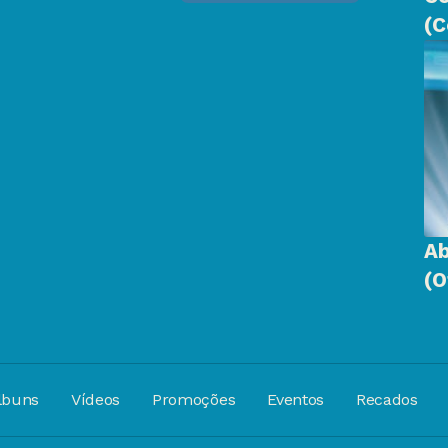
(C
Ab
(O
lbuns
Vídeos
Promoções
Eventos
Recados