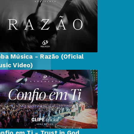
ba Música - Razão (Oficial
sic Video)
nfio em Ti - Trust in God