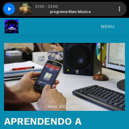
01:00 - 23:00
 - Avenida do Arrependimento
Música
programa Mais Música
Thalles Roberto, Jorge - Avenida do Arrep
MENU
APRENDENDO A