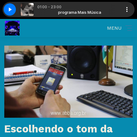
01:00 - 23:00
s Música
a - Nada mais
programa Mais Música
Julliany Souza - Nada mais
MENU
Escolhendo o tom da