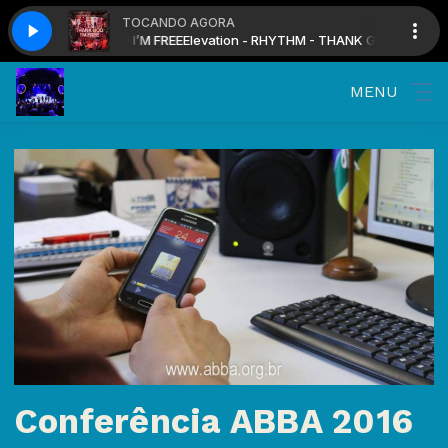
TOCANDO AGORA
M - THANK GOD I’M FREE
sica
programa Mais Música
Elevation - RHYTHM - THANK GOD I’M FREE
MENU
Conferência ABBA 2016